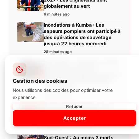
globalement au vert
6 minutes ago
Inondations à Kumba : Les
sapeurs pompiers ont participé à
des opérations de sauvetage
jusqu’à 22 heures mercredi
28 minutes ago
Eau Potable : Camwater a rétabli
à partir de la station de
Akomnyada la pleine capacité de
Gestion des cookies
pompage de 180000 M3/Jour
vers Yaoundé
Nous utilisons des cookies pour optimiser votre
33 minutes ago
expérience.
Paul Fokam Kammogne a fui le
Refuser
Cameroun depuis 2018
Accepter
(Capitaine Effoudou)
1 jour ago
Sud-Ouest : Au moins 3 morts