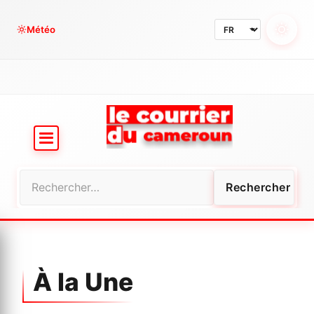
Aller
au
Météo
contenu
Rechercher :
À la Une