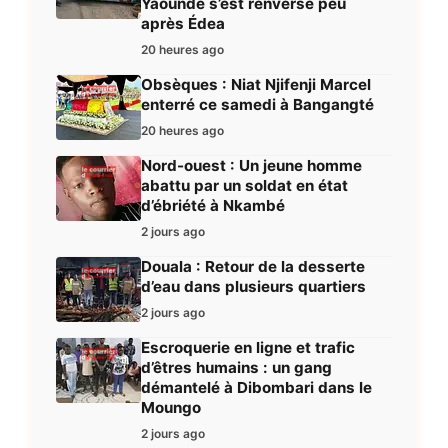
Yaoundé s’est renversé peu
après Édea
20 heures ago
Obsèques : Niat Njifenji Marcel
enterré ce samedi à Bangangté
20 heures ago
Nord-ouest : Un jeune homme
abattu par un soldat en état
d’ébriété à Nkambé
2 jours ago
Douala : Retour de la desserte
d’eau dans plusieurs quartiers
2 jours ago
Escroquerie en ligne et trafic
d’êtres humains : un gang
démantelé à Dibombari dans le
Moungo
2 jours ago