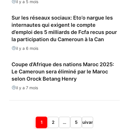
il y a 5 mois
Sur les réseaux sociaux: Eto’o nargue les
internautes qui exigent le compte
d’emploi des 5 milliards de Fcfa recus pour
la participation du Cameroun à la Can
il y a 6 mois
Coupe d’Afrique des nations Maroc 2025:
Le Cameroun sera éliminé par le Maroc
selon Orock Betang Henry
il y a 7 mois
Pagination
1
2
…
5
Suivant
des