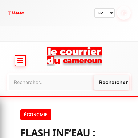
Aller
au
Météo
contenu
Rechercher :
ÉCONOMIE
FLASH INF’EAU :