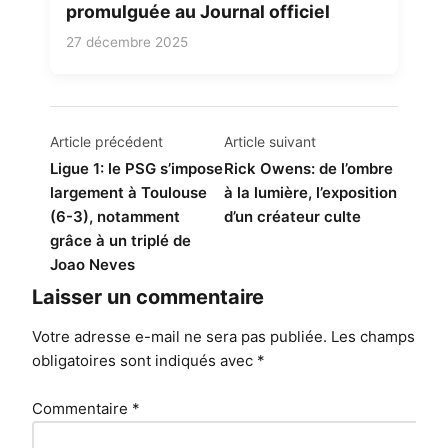
promulguée au Journal officiel
27 décembre 2025
Navigation
Article précédent
Article suivant
de
Ligue 1: le PSG s’impose
Rick Owens: de l’ombre
largement à Toulouse
à la lumière, l’exposition
l’article
(6-3), notamment
d’un créateur culte
grâce à un triplé de
Joao Neves
Laisser un commentaire
Votre adresse e-mail ne sera pas publiée.
Les champs
obligatoires sont indiqués avec
*
Commentaire
*