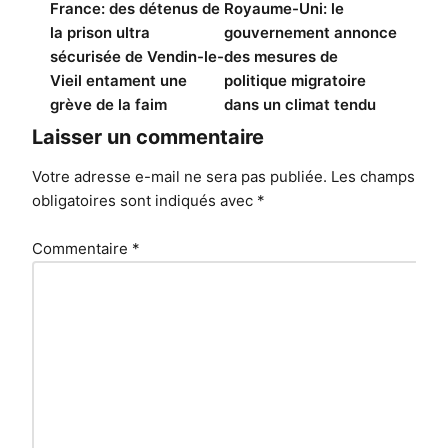
de
France: des détenus de
Royaume-Uni: le
la prison ultra
gouvernement annonce
l’article
sécurisée de Vendin-le-
des mesures de
Vieil entament une
politique migratoire
grève de la faim
dans un climat tendu
Laisser un commentaire
Votre adresse e-mail ne sera pas publiée.
Les champs
obligatoires sont indiqués avec
*
Commentaire
*