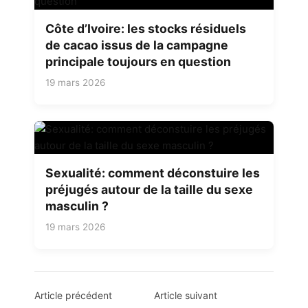
Côte d’Ivoire: les stocks résiduels
de cacao issus de la campagne
principale toujours en question
19 mars 2026
Sexualité: comment déconstuire les
préjugés autour de la taille du sexe
masculin ?
19 mars 2026
Navigation
Article précédent
Article suivant