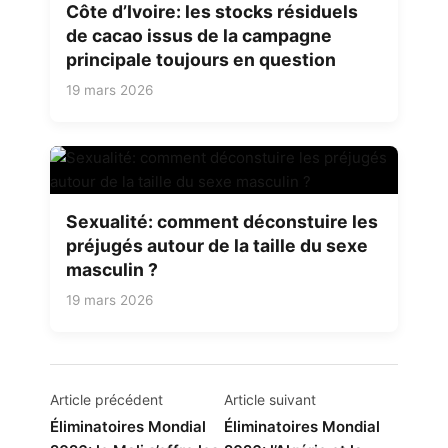
Côte d’Ivoire: les stocks résiduels
de cacao issus de la campagne
principale toujours en question
19 mars 2026
Sexualité: comment déconstuire les
préjugés autour de la taille du sexe
masculin ?
19 mars 2026
Navigation
Article précédent
Article suivant
de
Éliminatoires Mondial
Éliminatoires Mondial