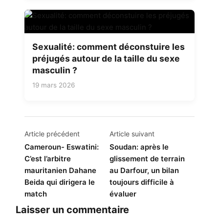
Sexualité: comment déconstuire les
préjugés autour de la taille du sexe
masculin ?
19 mars 2026
Navigation
Article précédent
Article suivant
de
Cameroun- Eswatini:
Soudan: après le
C’est l’arbitre
glissement de terrain
l’article
mauritanien Dahane
au Darfour, un bilan
Beida qui dirigera le
toujours difficile à
match
évaluer
Laisser un commentaire