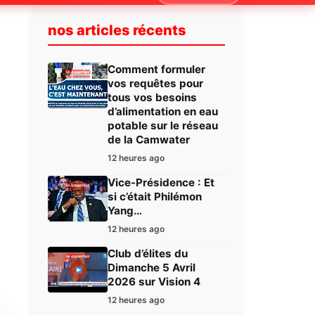
nos articles récents
Comment formuler
vos requêtes pour
tous vos besoins
d’alimentation en eau
potable sur le réseau
de la Camwater
12 heures ago
Vice-Présidence : Et
si c’était Philémon
Yang…
12 heures ago
Club d’élites du
Dimanche 5 Avril
2026 sur Vision 4
12 heures ago