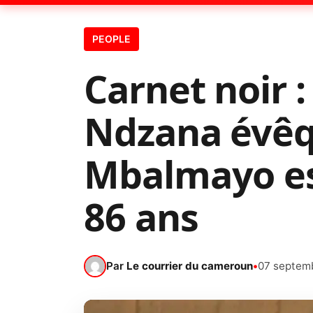
PEOPLE
Carnet noir 
Ndzana évêq
Mbalmayo est
86 ans
Par
Le courrier du cameroun
•
07 septem