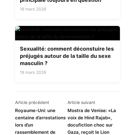
19 mars 2026
Sexualité: comment déconstuire les
préjugés autour de la taille du sexe
masculin ?
19 mars 2026
Navigation
Article précédent
Article suivant
de
Royaume-Uni: une
Mostra de Venise: «La
centaine d’arrestations
voix de Hind Rajab»,
l’article
lors d’un
docufiction choc sur
rassemblement de
Gaza, reçoit le Lion