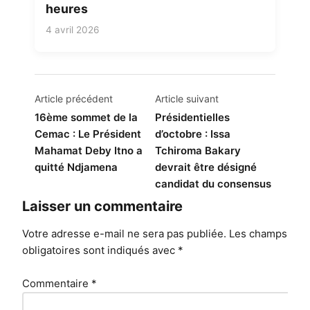
heures
4 avril 2026
Navigation
Article précédent
Article suivant
de
16ème sommet de la
Présidentielles
Cemac : Le Président
d’octobre : Issa
l’article
Mahamat Deby Itno a
Tchiroma Bakary
quitté Ndjamena
devrait être désigné
candidat du consensus
Laisser un commentaire
Votre adresse e-mail ne sera pas publiée.
Les champs
obligatoires sont indiqués avec
*
Commentaire
*