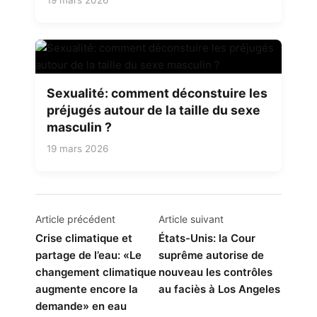
Sexualité: comment déconstuire les
préjugés autour de la taille du sexe
masculin ?
19 mars 2026
Navigation
Article précédent
Article suivant
de
Crise climatique et
États-Unis: la Cour
partage de l’eau: «Le
suprême autorise de
l’article
changement climatique
nouveau les contrôles
augmente encore la
au faciès à Los Angeles
demande» en eau