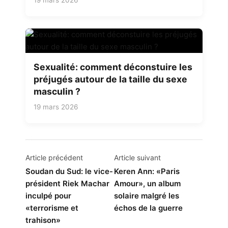
Sexualité: comment déconstuire les
préjugés autour de la taille du sexe
masculin ?
19 mars 2026
Navigation
Article précédent
Article suivant
de
Soudan du Sud: le vice-
Keren Ann: «Paris
président Riek Machar
Amour», un album
l’article
inculpé pour
solaire malgré les
«terrorisme et
échos de la guerre
trahison»