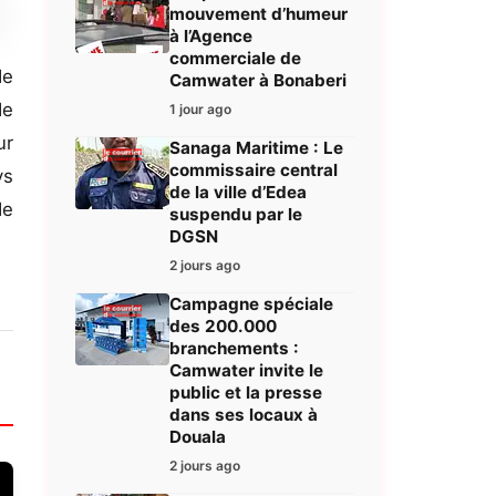
mouvement d’humeur
à l’Agence
commerciale de
de
Camwater à Bonaberi
de
1 jour ago
ur
Sanaga Maritime : Le
commissaire central
ys
de la ville d’Edea
de
suspendu par le
DGSN
2 jours ago
Campagne spéciale
des 200.000
branchements :
Camwater invite le
public et la presse
dans ses locaux à
Douala
2 jours ago