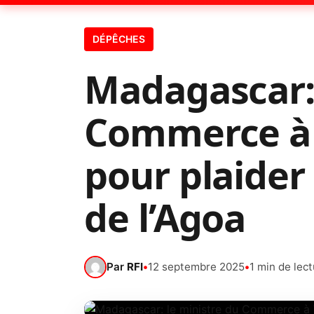
DÉPÊCHES
Madagascar: 
Commerce à
pour plaider
de l’Agoa
Par
RFI
•
12 septembre 2025
•
1 min de lec