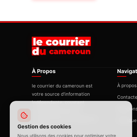
À Propos
Naviga
À propos
le courrier du cameroun est
votre source d'information
Contact
indépendante, couvrant
Mentions
l'actualité africaine et
internationale avec rigueur et
Politique
Gestion des cookies
passion.
Nous utilisons des cookies pour optimiser votre