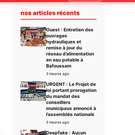
nos articles récents
Ouest : Entretien des
ouvrages
hydrauliques et
remise à jour du
réseau d’alimentation
en eau potable à
Bafoussam
3 heures ago
URGENT : Le Projet de
loi portant prorogation
du mandat des
conseillers
municipaux annoncé à
l’assemblée nationale
5 heures ago
Deepfake : Aucun