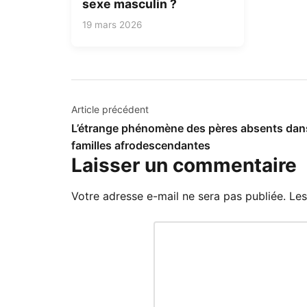
sexe masculin ?
19 mars 2026
Navigation
Article précédent
L’étrange phénomène des pères absents dan
de
familles afrodescendantes
l’article
Laisser un commentaire
Votre adresse e-mail ne sera pas publiée.
Les