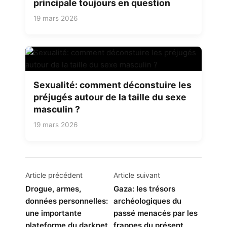
principale toujours en question
19 mars 2026
Sexualité: comment déconstuire les
préjugés autour de la taille du sexe
masculin ?
19 mars 2026
Navigation
Article précédent
Article suivant
de
Drogue, armes,
Gaza: les trésors
données personnelles:
archéologiques du
l’article
une importante
passé menacés par les
plateforme du darknet
frappes du présent