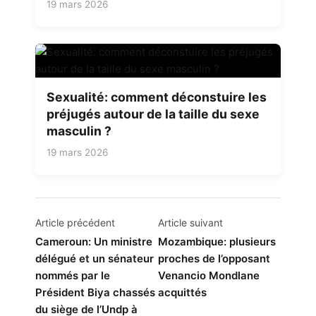
19 mars 2026
Sexualité: comment déconstuire les
préjugés autour de la taille du sexe
masculin ?
19 mars 2026
Navigation
Article précédent
Article suivant
de
Cameroun: Un ministre
Mozambique: plusieurs
délégué et un sénateur
proches de l’opposant
l’article
nommés par le
Venancio Mondlane
Président Biya chassés
acquittés
du siège de l’Undp à