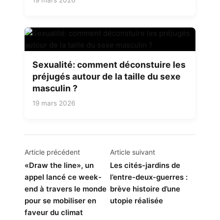
Sexualité: comment déconstuire les
préjugés autour de la taille du sexe
masculin ?
19 mars 2026
Navigation
Article précédent
Article suivant
de
«Draw the line», un
Les cités-jardins de
appel lancé ce week-
l’entre-deux-guerres :
l’article
end à travers le monde
brève histoire d’une
pour se mobiliser en
utopie réalisée
faveur du climat