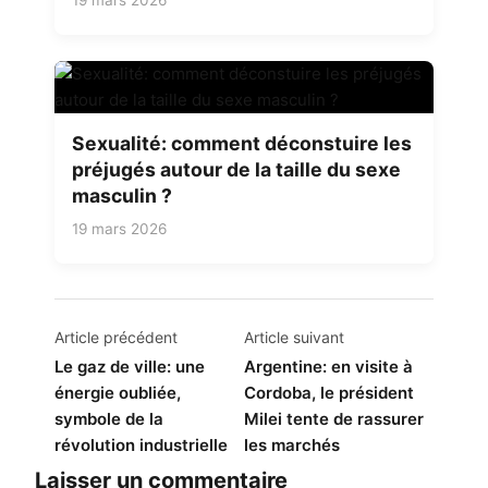
Sexualité: comment déconstuire les
préjugés autour de la taille du sexe
masculin ?
19 mars 2026
Navigation
Article précédent
Article suivant
de
Le gaz de ville: une
Argentine: en visite à
énergie oubliée,
Cordoba, le président
l’article
symbole de la
Milei tente de rassurer
révolution industrielle
les marchés
Laisser un commentaire