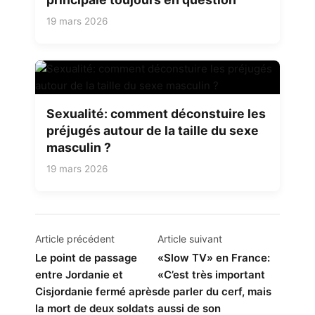
19 mars 2026
Sexualité: comment déconstuire les
préjugés autour de la taille du sexe
masculin ?
19 mars 2026
Navigation
Article précédent
Article suivant
de
Le point de passage
«Slow TV» en France:
entre Jordanie et
«C’est très important
l’article
Cisjordanie fermé après
de parler du cerf, mais
la mort de deux soldats
aussi de son