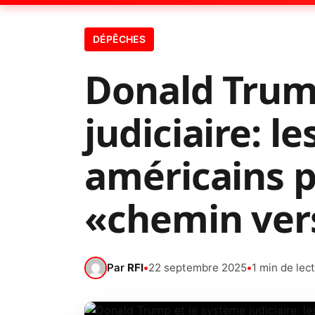
DÉPÊCHES
Donald Trum
judiciaire: l
américains p
«chemin vers
Par
RFI
•
22 septembre 2025
•
1 min de lec