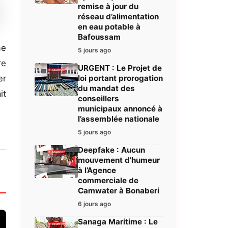
remise à jour du
réseau d’alimentation
en eau potable à
Bafoussam
me
5 jours ago
re
URGENT : Le Projet de
er
loi portant prorogation
du mandat des
it
conseillers
municipaux annoncé à
l’assemblée nationale
5 jours ago
Deepfake : Aucun
mouvement d’humeur
à l’Agence
commerciale de
Camwater à Bonaberi
6 jours ago
Sanaga Maritime : Le