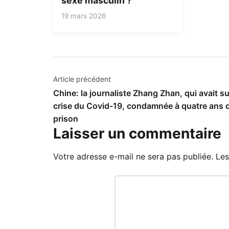
sexe masculin ?
19 mars 2026
Navigation
Article précédent
Chine: la journaliste Zhang Zhan, qui avait sui
de
crise du Covid-19, condamnée à quatre ans 
l’article
prison
Laisser un commentaire
Votre adresse e-mail ne sera pas publiée.
Les