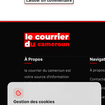
À Propos
Naviga
À propos
le courrier du cameroun est
votre source d'information
Contact
indépendante, couvrant
Mentions
l'actualité africaine et
internationale avec rigueur et
Politique
Gestion des cookies
passion.