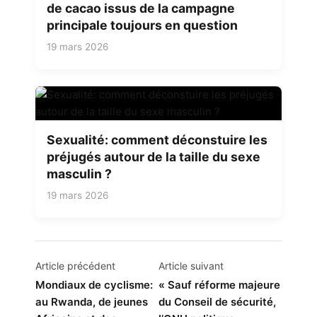
de cacao issus de la campagne
principale toujours en question
19 mars 2026
Sexualité: comment déconstuire les
préjugés autour de la taille du sexe
masculin ?
19 mars 2026
Navigation
Article précédent
Article suivant
de
Mondiaux de cyclisme:
« Sauf réforme majeure
au Rwanda, de jeunes
du Conseil de sécurité,
l’article