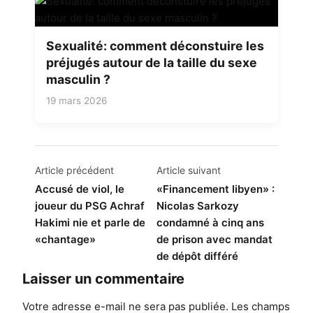
Sexualité: comment déconstuire les
préjugés autour de la taille du sexe
masculin ?
19 mars 2026
Navigation
Article précédent
Article suivant
de
Accusé de viol, le
«Financement libyen» :
joueur du PSG Achraf
Nicolas Sarkozy
l’article
Hakimi nie et parle de
condamné à cinq ans
«chantage»
de prison avec mandat
de dépôt différé
Laisser un commentaire
Votre adresse e-mail ne sera pas publiée.
Les champs