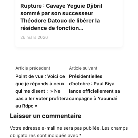
Rupture : Cavaye Yeguie Djibril
sommé par son successeur
Théodore Datouo de libérer la
résidence de fonction…
26 mars 2026
Navigation
Article précédent
Article suivant
de
Point de vue : Voici ce
Présidentielles
que je réponds à ceux
d’octobre : Paul Biya
l’article
qui me disent : » Ne
lance officiellement sa
pas aller voter profitera
campagne à Yaoundé
au Rdpc »
Laisser un commentaire
Votre adresse e-mail ne sera pas publiée.
Les champs
obligatoires sont indiqués avec
*