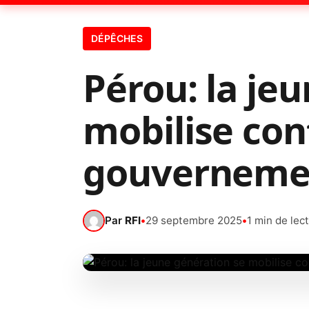
DÉPÊCHES
Pérou: la je
mobilise con
gouverneme
Par
RFI
•
29 septembre 2025
•
1 min de lec