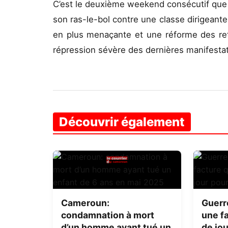
C’est le deuxième weekend consécutif que l
son ras-le-bol contre une classe dirigeante
en plus menaçante et une réforme des retr
répression sévère des dernières manifestat
Découvrir également
Cameroun:
Guerr
condamnation à mort
une fa
d’un homme ayant tué un
de jou