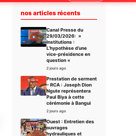
nos articles récents
Canal Presse du
29/03/2026: »
Institutions :
L’hypothèse d’une
vice-présidence en
question «
2 jours ago
Prestation de serment
– RCA : Joseph Dion
Ngute représentera
Paul Biya à cette
cérémonie à Bangui
2 jours ago
Ouest : Entretien des
ouvrages
hydrauliques et