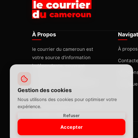
À Propos
Naviga
À propos
le courrier du cameroun est
votre source d'information
Contact
indépendante, couvrant
Mentions
l'actualité africaine et
internationale avec rigueur et
Politique
Gestion des cookies
passion.
Nous utilisons des cookies pour optimiser votre
lecourrierducameroun@gmail.com
expérience.
Yaoundé, Cameroun
Refuser
Accepter