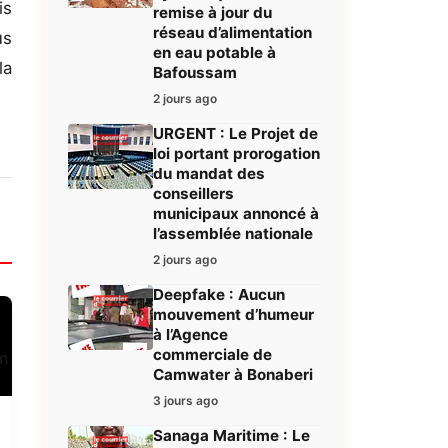
is
remise à jour du
réseau d’alimentation
us
en eau potable à
la
Bafoussam
2 jours ago
URGENT : Le Projet de
loi portant prorogation
du mandat des
conseillers
municipaux annoncé à
l’assemblée nationale
2 jours ago
Deepfake : Aucun
mouvement d’humeur
à l’Agence
commerciale de
Camwater à Bonaberi
3 jours ago
Sanaga Maritime : Le