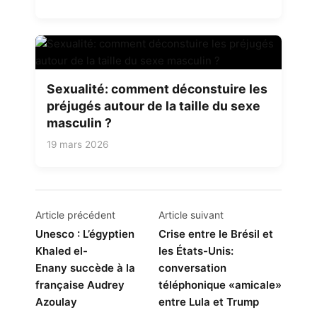
Sexualité: comment déconstuire les
préjugés autour de la taille du sexe
masculin ?
19 mars 2026
Navigation
Article précédent
Article suivant
de
Unesco : L’égyptien
Crise entre le Brésil et
Khaled el-
les États-Unis:
l’article
Enany succède à la
conversation
française Audrey
téléphonique «amicale»
Azoulay
entre Lula et Trump