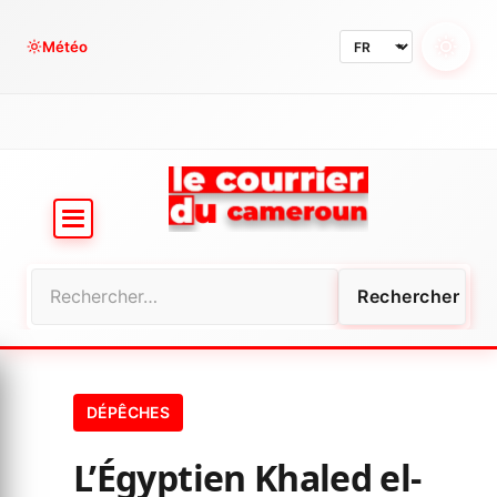
Aller
au
Météo
contenu
Rechercher :
DÉPÊCHES
L’Égyptien Khaled el-