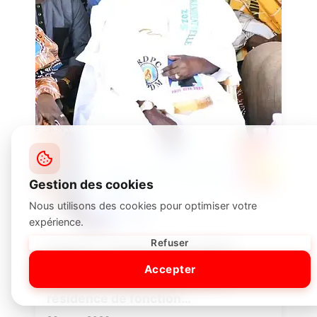
Gestion des cookies
Nous utilisons des cookies pour optimiser votre
expérience.
Refuser
Rupture : Cavaye Yeguie Djibril
sommé par son successeur
Accepter
Théodore Datouo de libérer la
résidence de fonction…