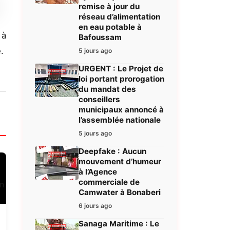
remise à jour du
réseau d’alimentation
en eau potable à
 à
Bafoussam
.
5 jours ago
URGENT : Le Projet de
loi portant prorogation
du mandat des
conseillers
municipaux annoncé à
l’assemblée nationale
5 jours ago
Deepfake : Aucun
mouvement d’humeur
à l’Agence
commerciale de
Camwater à Bonaberi
6 jours ago
Sanaga Maritime : Le