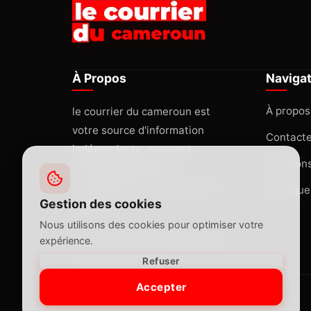
À Propos
Naviga
À propos
le courrier du cameroun est
votre source d'information
Contact
indépendante, couvrant
Mentions
l'actualité africaine et
internationale avec rigueur et
Politique
Gestion des cookies
passion.
Nous utilisons des cookies pour optimiser votre
lecourrierducameroun@gmail.com
expérience.
Yaoundé, Cameroun
Refuser
Accepter