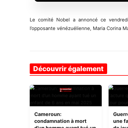
Le comité Nobel a annoncé ce vendredi 1
l’opposante vénézuélienne, Maria Corina 
Découvrir également
Cameroun:
Guerr
condamnation à mort
une fa
d’un homme ayant tué un
de jou