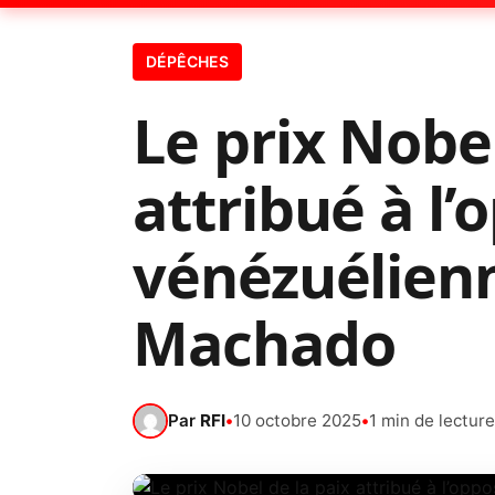
DÉPÊCHES
Le prix Nobel
attribué à l
vénézuélien
Machado
Par
RFI
•
10 octobre 2025
•
1 min de lecture