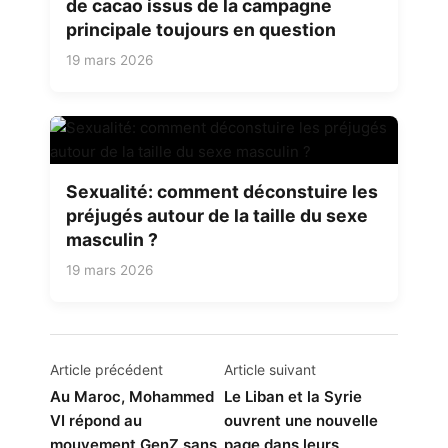
de cacao issus de la campagne
principale toujours en question
19 mars 2026
Sexualité: comment déconstuire les
préjugés autour de la taille du sexe
masculin ?
19 mars 2026
Navigation
Article précédent
Article suivant
de
Au Maroc, Mohammed
Le Liban et la Syrie
VI répond au
ouvrent une nouvelle
l’article
mouvement GenZ sans
page dans leurs