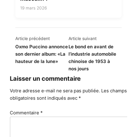
19 mars 2026
Navigation
Article précédent
Article suivant
de
Oxmo Puccino annonce
Le bond en avant de
son dernier album: «La
l’industrie automobile
l’article
hauteur de la lune»
chinoise de 1953 à
nos jours
Laisser un commentaire
Votre adresse e-mail ne sera pas publiée.
Les champs
obligatoires sont indiqués avec
*
Commentaire
*