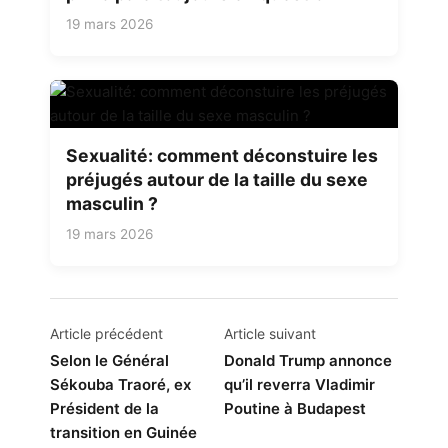
19 mars 2026
Sexualité: comment déconstuire les
préjugés autour de la taille du sexe
masculin ?
19 mars 2026
Navigation
Article précédent
Article suivant
de
Selon le Général
Donald Trump annonce
Sékouba Traoré, ex
qu’il reverra Vladimir
l’article
Président de la
Poutine à Budapest
transition en Guinée