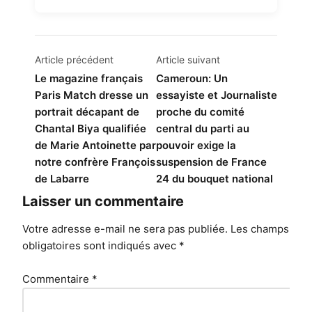
Navigation
Article précédent
Article suivant
de
Le magazine français
Cameroun: Un
Paris Match dresse un
essayiste et Journaliste
l’article
portrait décapant de
proche du comité
Chantal Biya qualifiée
central du parti au
de Marie Antoinette par
pouvoir exige la
notre confrère François
suspension de France
de Labarre
24 du bouquet national
Laisser un commentaire
Votre adresse e-mail ne sera pas publiée.
Les champs
obligatoires sont indiqués avec
*
Commentaire
*