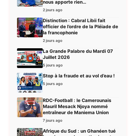
nous apporte rien…
2 jours ago
Distinction : Cabral Libii fait
officier de l’ordre de la Pléiade de
la francophonie
2 jours ago
La Grande Palabre du Mardi 07
Juillet 2026
5 jours ago
Stop à la fraude et au vol d’eau !
5 jours ago
RDC-Football : le Camerounais
Mauril Mesack Njoya nommé
entraîneur de Maniema Union
7 jours ago
Afrique du Sud : un Ghanéen tué