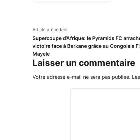
Navigation
Article précédent
Supercoupe d’Afrique: le Pyramids FC arrache
de
victoire face à Berkane grâce au Congolais F
l’article
Mayele
Laisser un commentaire
Votre adresse e-mail ne sera pas publiée.
Les