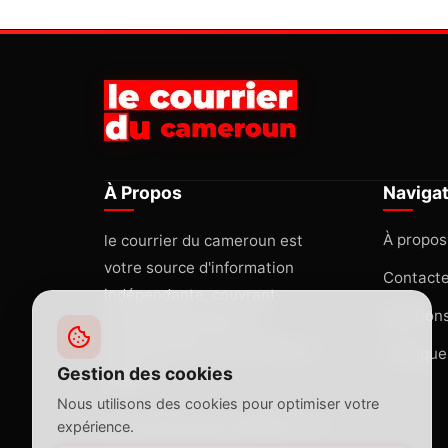
À Propos
Naviga
À propos
le courrier du cameroun est
votre source d'information
Contact
indépendante, couvrant
Mentions
l'actualité africaine et
internationale avec rigueur et
Politique
Gestion des cookies
passion.
Nous utilisons des cookies pour optimiser votre
lecourrierducameroun@gmail.com
expérience.