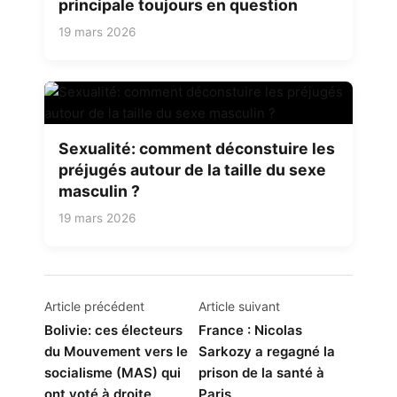
principale toujours en question
19 mars 2026
Sexualité: comment déconstuire les
préjugés autour de la taille du sexe
masculin ?
19 mars 2026
Navigation
Article précédent
Article suivant
de
Bolivie: ces électeurs
France : Nicolas
du Mouvement vers le
Sarkozy a regagné la
l’article
socialisme (MAS) qui
prison de la santé à
ont voté à droite
Paris