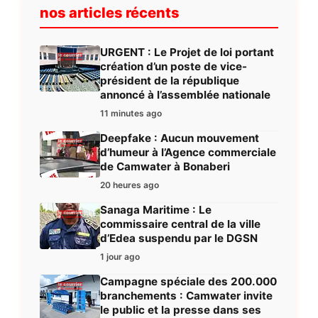
nos articles récents
URGENT : Le Projet de loi portant
création d’un poste de vice-
président de la république
annoncé à l’assemblée nationale
11 minutes ago
Deepfake : Aucun mouvement
d’humeur à l’Agence commerciale
de Camwater à Bonaberi
20 heures ago
Sanaga Maritime : Le
commissaire central de la ville
d’Edea suspendu par le DGSN
1 jour ago
Campagne spéciale des 200.000
branchements : Camwater invite
le public et la presse dans ses