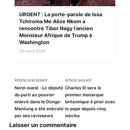
URGENT : La porte-parole de Issa
Tchiroma Me Alice Nkom a
rencontré Tibor Nagy l’ancien
Monsieur Afrique de Trump à
Washington
20 mars 2026
Navigation
Article précédent
Article suivant
de
Nord-ouest : Le député
Charles III sera le
du parti au pouvoir
premier monarque
l’article
enlevé dans le Donga-
britannique à prier avec
Mantung a été exécuté
le pape depuis cinq
par ses ravisseurs
siècles
Laisser un commentaire