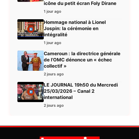
icône du petit écran Foly Dirane
1 jour ago
Hommage national à Lionel
Jospin: la cérémonie en
intégralité
1 jour ago
Cameroun : la directrice générale
de l’OMC dénonce un « échec
collectif »
2 jours ago
LE JOURNAL 19h50 du Mercredi
25/03/2026 – Canal 2
international
2 jours ago