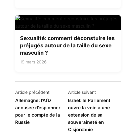
Sexualité: comment déconstuire les
préjugés autour de la taille du sexe
masculin ?
19 mars 2026
Navigation
Article précédent
Article suivant
de
Allemagne: l’AfD
Israël: le Parlement
accusée d’espionner
ouvre la voie à une
l’article
pour le compte de la
extension de sa
Russie
souveraineté en
Cisjordanie