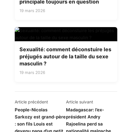
principale toujours en question
19 mars 2026
Sexualité: comment déconstuire les
préjugés autour de la taille du sexe
masculin ?
19 mars 2026
Navigation
Article précédent
Article suivant
de
People-Nicolas
Madagascar: l’ex-
Sarkozy est grand-père
président Andry
l’article
: son fils Louis est
Rajoelina perd sa
devenu papa d’un petit
nationalité malgache