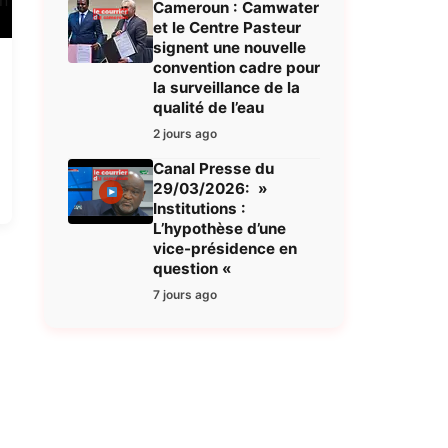
Cameroun : Camwater
et le Centre Pasteur
signent une nouvelle
convention cadre pour
la surveillance de la
qualité de l’eau
2 jours ago
Canal Presse du
29/03/2026: »
Institutions :
L’hypothèse d’une
vice-présidence en
question «
7 jours ago