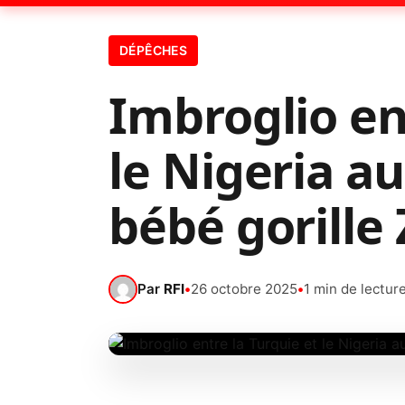
DÉPÊCHES
Imbroglio en
le Nigeria a
bébé gorille 
Par
RFI
•
26 octobre 2025
•
1 min de lectur