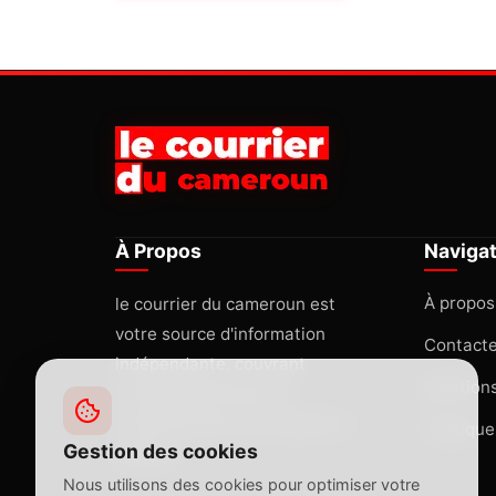
À Propos
Naviga
À propos
le courrier du cameroun est
votre source d'information
Contact
indépendante, couvrant
Mentions
l'actualité africaine et
internationale avec rigueur et
Politique
Gestion des cookies
passion.
Nous utilisons des cookies pour optimiser votre