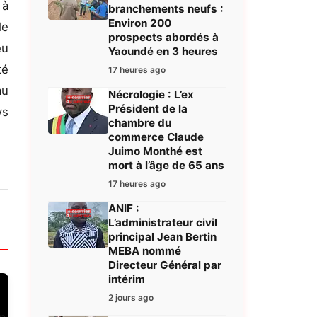
 à
branchements neufs :
Environ 200
le
prospects abordés à
eu
Yaoundé en 3 heures
té
17 heures ago
au
Nécrologie : L’ex
Président de la
ys
chambre du
commerce Claude
Juimo Monthé est
mort à l’âge de 65 ans
17 heures ago
ANIF :
L’administrateur civil
principal Jean Bertin
MEBA nommé
Directeur Général par
intérim
2 jours ago