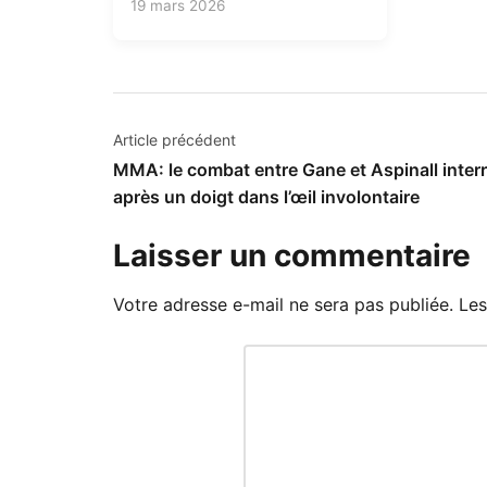
19 mars 2026
Navigation
Article précédent
MMA: le combat entre Gane et Aspinall inte
de
après un doigt dans l’œil involontaire
l’article
Laisser un commentaire
Votre adresse e-mail ne sera pas publiée.
Les