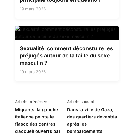
19 mars 2026
Sexualité: comment déconstuire les
préjugés autour de la taille du sexe
masculin ?
19 mars 2026
Navigation
Article précédent
Article suivant
de
Migrants: la gauche
Dans la ville de Gaza,
italienne pointe le
des quartiers dévastés
l’article
fiasco des centres
après les
d’accueil ouverts par
bombardements