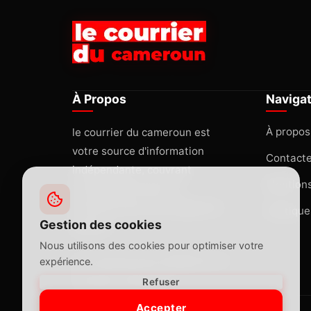
À Propos
Naviga
À propos
le courrier du cameroun est
votre source d'information
Contact
indépendante, couvrant
Mentions
l'actualité africaine et
internationale avec rigueur et
Politique
Gestion des cookies
passion.
Nous utilisons des cookies pour optimiser votre
lecourrierducameroun@gmail.com
expérience.
Yaoundé, Cameroun
Refuser
Accepter