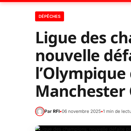
DÉPÊCHES
Ligue des c
nouvelle déf
l’Olympique 
Manchester C
Par
RFI
•
06 novembre 2025
•
1 min de lect