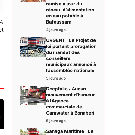
remise à jour du
réseau d’alimentation
en eau potable à
e,
Bafoussam
et
4 jours ago
URGENT : Le Projet de
loi portant prorogation
du mandat des
conseillers
municipaux annoncé à
l’assemblée nationale
5 jours ago
Deepfake : Aucun
mouvement d’humeur
à l’Agence
commerciale de
Camwater à Bonaberi
5 jours ago
Sanaga Maritime : Le