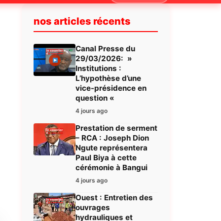
nos articles récents
Canal Presse du
29/03/2026: »
Institutions :
L’hypothèse d’une
vice-présidence en
question «
4 jours ago
Prestation de serment
– RCA : Joseph Dion
Ngute représentera
Paul Biya à cette
cérémonie à Bangui
4 jours ago
Ouest : Entretien des
ouvrages
hydrauliques et