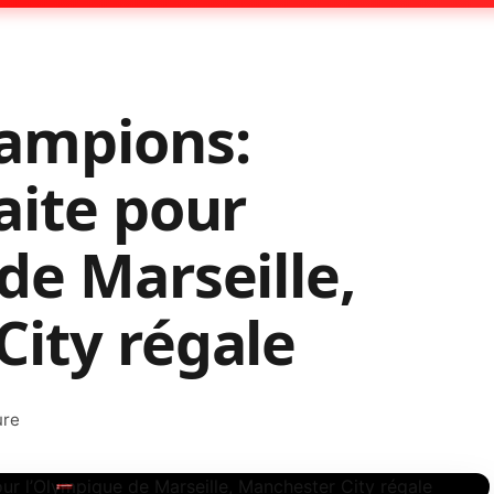
hampions:
aite pour
de Marseille,
ity régale
ure