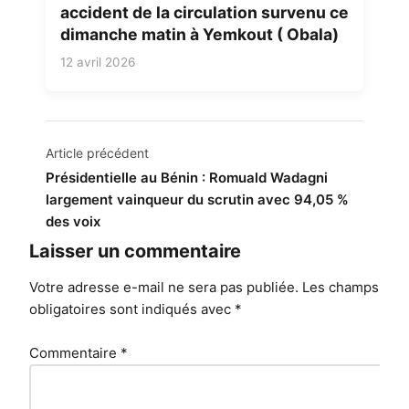
accident de la circulation survenu ce
dimanche matin à Yemkout ( Obala)
12 avril 2026
Navigation
Article précédent
de
Présidentielle au Bénin : Romuald Wadagni
largement vainqueur du scrutin avec 94,05 %
l’article
des voix
Laisser un commentaire
Votre adresse e-mail ne sera pas publiée.
Les champs
obligatoires sont indiqués avec
*
Commentaire
*