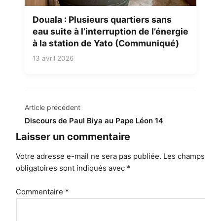
Douala : Plusieurs quartiers sans
eau suite à l’interruption de l’énergie
à la station de Yato (Communiqué)
13 avril 2026
Navigation
Article précédent
de
Discours de Paul Biya au Pape Léon 14
l’article
Laisser un commentaire
Votre adresse e-mail ne sera pas publiée.
Les champs
obligatoires sont indiqués avec
*
Commentaire
*