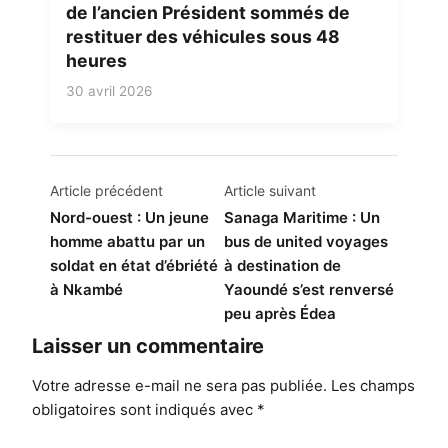
de l’ancien Président sommés de
restituer des véhicules sous 48
heures
30 avril 2026
Navigation
Article précédent
Article suivant
de
Nord-ouest : Un jeune
Sanaga Maritime : Un
homme abattu par un
bus de united voyages
l’article
soldat en état d’ébriété
à destination de
à Nkambé
Yaoundé s’est renversé
peu après Édea
Laisser un commentaire
Votre adresse e-mail ne sera pas publiée.
Les champs
obligatoires sont indiqués avec
*