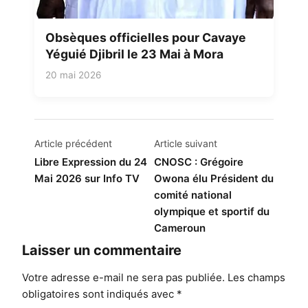
Obsèques officielles pour Cavaye
Yéguié Djibril le 23 Mai à Mora
20 mai 2026
Navigation
Article précédent
Article suivant
de
Libre Expression du 24
CNOSC : Grégoire
Mai 2026 sur Info TV
Owona élu Président du
l’article
comité national
olympique et sportif du
Cameroun
Laisser un commentaire
Votre adresse e-mail ne sera pas publiée.
Les champs
obligatoires sont indiqués avec
*