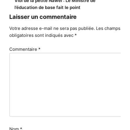
de
Viol de la petite Nawel : Le Ministre de
l’éducation de base fait le point
l’article
Laisser un commentaire
Votre adresse e-mail ne sera pas publiée.
Les champs
obligatoires sont indiqués avec
*
Commentaire
*
Nom
*