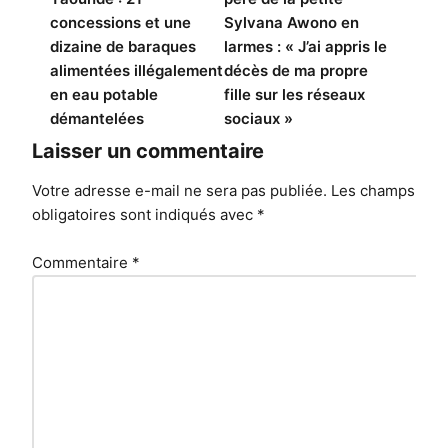
l’article
concessions et une
Sylvana Awono en
dizaine de baraques
larmes : « J’ai appris le
alimentées illégalement
décès de ma propre
en eau potable
fille sur les réseaux
démantelées
sociaux »
Laisser un commentaire
Votre adresse e-mail ne sera pas publiée.
Les champs
obligatoires sont indiqués avec
*
Commentaire
*