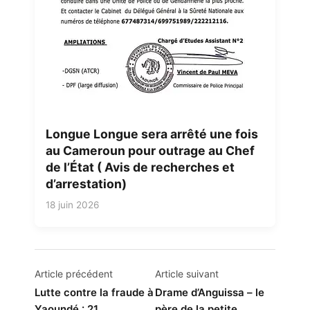
Longue Longue sera arrêté une fois
au Cameroun pour outrage au Chef
de l’État ( Avis de recherches et
d’arrestation)
18 juin 2026
Navigation
Article précédent
Article suivant
de
Lutte contre la fraude à
Drame d’Anguissa – le
Yaoundé : 21
père de la petite