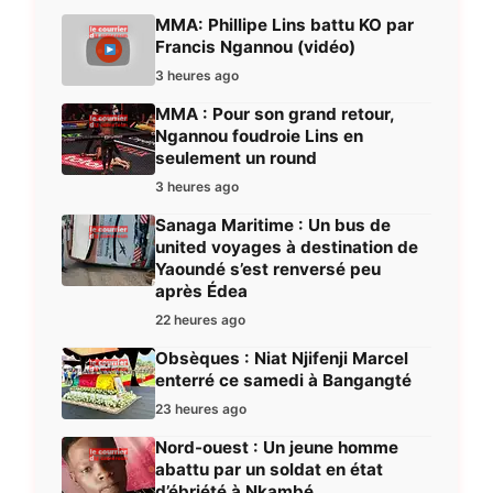
MMA: Phillipe Lins battu KO par
Francis Ngannou (vidéo)
3 heures ago
MMA : Pour son grand retour,
Ngannou foudroie Lins en
seulement un round
3 heures ago
Sanaga Maritime : Un bus de
united voyages à destination de
Yaoundé s’est renversé peu
après Édea
22 heures ago
Obsèques : Niat Njifenji Marcel
enterré ce samedi à Bangangté
23 heures ago
Nord-ouest : Un jeune homme
abattu par un soldat en état
d’ébriété à Nkambé