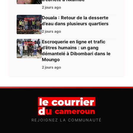
2 jours ago
Douala : Retour de la desserte
d’eau dans plusieurs quartiers
2 jours ago
Escroquerie en ligne et trafic
d’êtres humains : un gang
démantelé à Dibombari dans le
Moungo
2 jours ago
REJOIGNEZ LA COMMUNAUTÉ