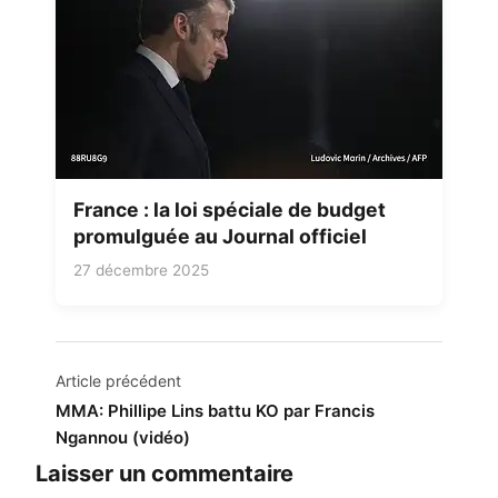
France : la loi spéciale de budget
promulguée au Journal officiel
27 décembre 2025
Navigation
Article précédent
de
MMA: Phillipe Lins battu KO par Francis
Ngannou (vidéo)
l’article
Laisser un commentaire