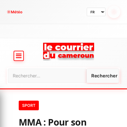
Aller
au
Météo
contenu
Rechercher :
SPORT
MMA : Pour son