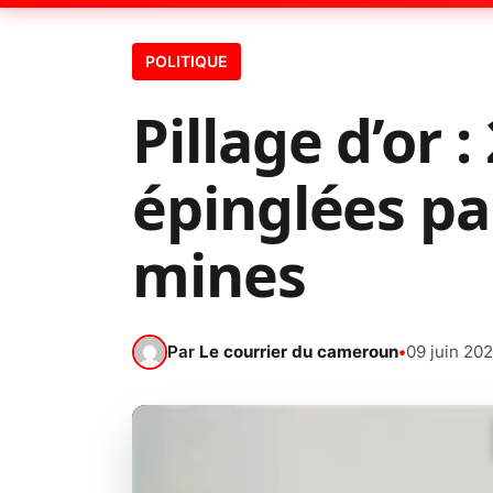
POLITIQUE
Pillage d’or 
épinglées pa
mines
Par
Le courrier du cameroun
•
09 juin 20