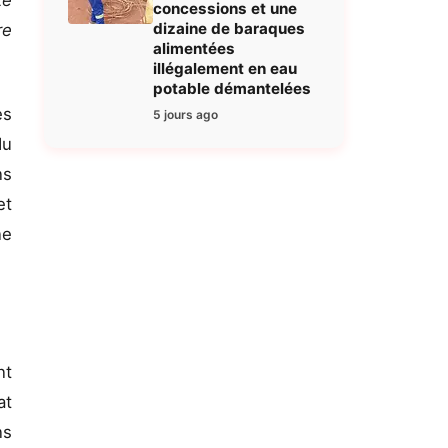
te
concessions et une
dizaine de baraques
re
alimentées
illégalement en eau
potable démantelées
es
5 jours ago
du
ns
et
ne
nt
at
ns