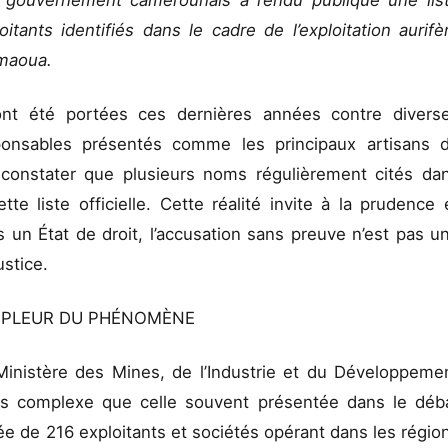
e gouvernement camerounais a rendu publique une lis
itants identifiés dans le cadre de l’exploitation aurifè
amaoua.
nt été portées ces dernières années contre divers
sponsables présentés comme les principaux artisans 
e constater que plusieurs noms régulièrement cités da
te liste officielle. Cette réalité invite à la prudence 
 un État de droit, l’accusation sans preuve n’est pas u
ustice.
AMPLEUR DU PHÉNOMÈNE
inistère des Mines, de l’Industrie et du Développeme
lus complexe que celle souvent présentée dans le déb
sée de 216 exploitants et sociétés opérant dans les régio