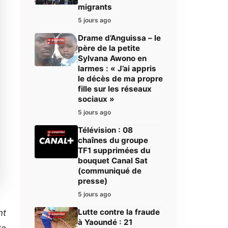
migrants
5 jours ago
Drame d’Anguissa – le
père de la petite
Sylvana Awono en
larmes : « J’ai appris
le décès de ma propre
fille sur les réseaux
sociaux »
5 jours ago
Télévision : 08
chaînes du groupe
TF1 supprimées du
bouquet Canal Sat
(communiqué de
presse)
5 jours ago
Lutte contre la fraude
nt
à Yaoundé : 21